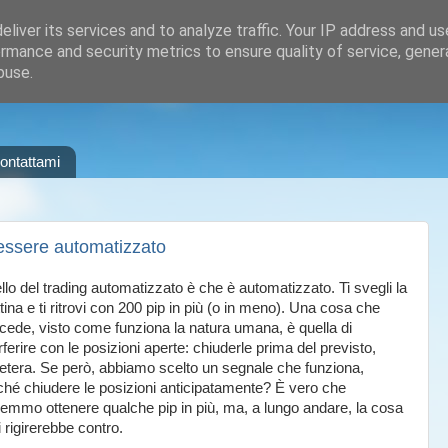
liver its services and to analyze traffic. Your IP address and u
rmance and security metrics to ensure quality of service, gene
buse.
ontattami
 essere automatizzato
ello del trading automatizzato è che è automatizzato. Ti svegli la
ina e ti ritrovi con 200 pip in più (o in meno). Una cosa che
cede, visto come funziona la natura umana, è quella di
rferire con le posizioni aperte: chiuderle prima del previsto,
etera. Se però, abbiamo scelto un segnale che funziona,
ché chiudere le posizioni anticipatamente? È vero che
remmo ottenere qualche pip in più, ma, a lungo andare, la cosa
i rigirerebbe contro.