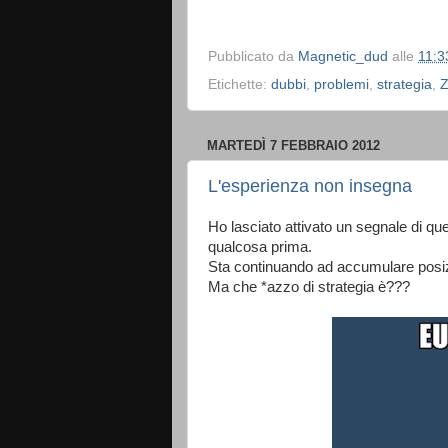
Pubblicato da
Magnetic_dud
alle
11:3
Etichette:
dubbi
,
problemi
,
strategia
,
Z
MARTEDÌ 7 FEBBRAIO 2012
L'esperienza non insegna
Ho lasciato attivato un segnale di qu
qualcosa prima.
Sta continuando ad accumulare posizion
Ma che *azzo di strategia è???