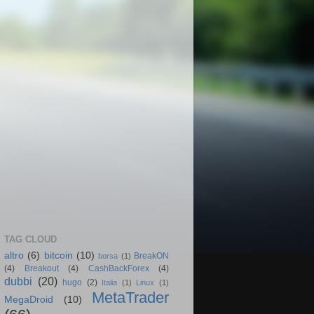
TAG CLOUD
altro
(6)
bitcoin
(10)
BreakON
borsa
(1)
(4)
Breakout
(4)
CashBackForex
(4)
dubbi
(20)
hugo
(2)
Italia
(1)
Linux
(1)
MetaTrader
MegaDroid
(10)