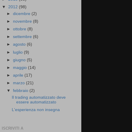
▼
2012
(98)
►
dicembre
(2)
►
novembre
(8)
►
ottobre
(8)
►
settembre
(6)
►
agosto
(6)
►
luglio
(9)
►
giugno
(5)
►
maggio
(14)
►
aprile
(17)
►
marzo
(21)
▼
febbraio
(2)
Il trading automatizzato deve
essere automatizzato
L'esperienza non insegna
ISCRIVITI A