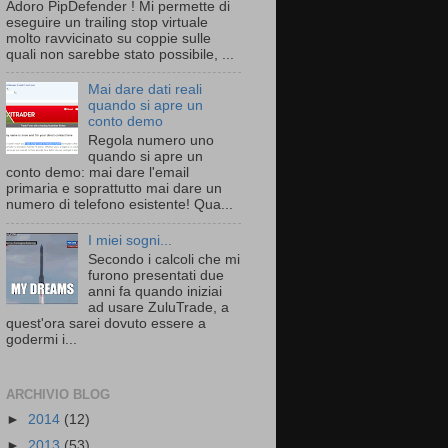
Adoro PipDefender ! Mi permette di
eseguire un trailing stop virtuale
molto ravvicinato su coppie sulle
quali non sarebbe stato possibile, ...
Mai dare dati reali
quando si apre un
conto demo
Regola numero uno
quando si apre un
conto demo: mai dare l'email
primaria e soprattutto mai dare un
numero di telefono esistente! Qua...
I miei sogni...
Secondo i calcoli che mi
furono presentati due
anni fa quando iniziai
ad usare ZuluTrade, a
quest'ora sarei dovuto essere a
godermi i...
ARCHIVIO BLOG
►
2014
(12)
►
2013
(53)