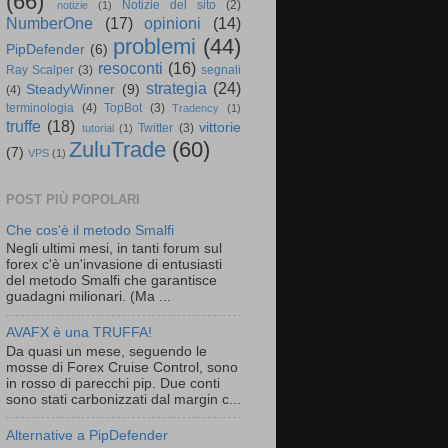
(66)
Notizie del sito
(2)
notizie
(1)
NumberOne
(17)
opinioni
(14)
problemi
(44)
PipDefender
(6)
resoconti
(16)
Ray Scalper
(3)
segnali
strategia
(24)
SteadyWinner
(9)
(4)
terminologia
(4)
TopBot
(3)
Tradency
(1)
truffe
(18)
vittorie
Twitter
(3)
tutorial
(1)
ZuluTrade
(60)
(7)
VPS
(1)
POST PIÙ POPOLARI
Che cos'è il metodo Smalfi
Negli ultimi mesi, in tanti forum sul
forex c'è un'invasione di entusiasti
del metodo Smalfi che garantisce
guadagni milionari. (Ma ...
AVAFX è una TRUFFA!
Da quasi un mese, seguendo le
mosse di Forex Cruise Control, sono
in rosso di parecchi pip. Due conti
sono stati carbonizzati dal margin c...
Alternative a PipDefender