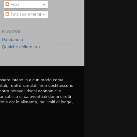
Post
Tutti i commenti
BLOGROLL
Dandandin
Qualche dollaro in +
essere inteso in alcun modo come
tati, reali o simulati, non costituiscono
porta notevoli rischi economici e
nsabilità circa eventuali danni diretti
 e chi lo alimenta, nei limiti di legge,