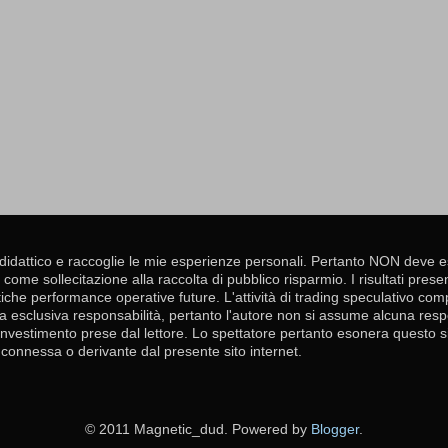
didattico e raccoglie le mie esperienze personali. Pertanto NON deve 
come sollecitazione alla raccolta di pubblico risparmio. I risultati presen
iche performance operative future. L'attività di trading speculativo com
ia esclusiva responsabilità, pertanto l'autore non si assume alcuna respo
 investimento prese dal lettore. Lo spettatore pertanto esonera questo sito
connessa o derivante dal presente sito internet.
© 2011 Magnetic_dud. Powered by
Blogger
.