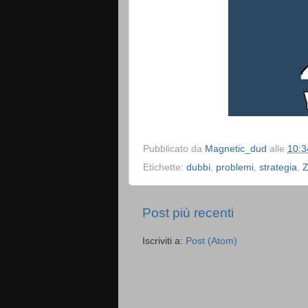
Pubblicato da
Magnetic_dud
alle
10:3
Etichette:
dubbi
,
problemi
,
strategia
,
Z
Post più recenti
Iscriviti a:
Post (Atom)