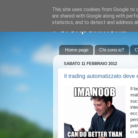
This site uses cookies from Google to de
are shared with Google along with perfo
statistics, and to detect and address a
Forexperimenti
Home page
Chi sono io?
C
SABATO 11 FEBBRAIO 2012
Il trading automatizzato deve
Il b
matt
suc
inte
ecc
per
pot
ci s