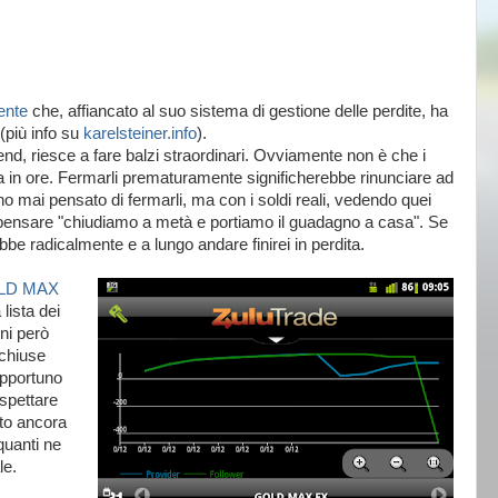
ente
che, affiancato al suo sistema di gestione delle perdite, ha
 (più info su
karelsteiner.info
).
end, riesce a fare balzi straordinari. Ovviamente non è che i
 in ore. Fermarli prematuramente significherebbe rinunciare ad
ho mai pensato di fermarli, ma con i soldi reali, vedendo quei
 pensare "chiudiamo a metà e portiamo il guadagno a casa". Se
bbe radicalmente e a lungo andare finirei in perdita.
LD MAX
 lista dei
ni però
 chiuse
opportuno
aspettare
ato ancora
 quanti ne
le.