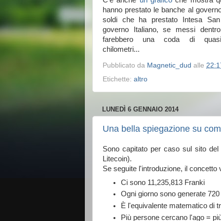
C'è anche
un grafico
che mostra qu
hanno prestato le banche al governo 
soldi che ha prestato Intesa San
governo Italiano, se messi dentro
farebbero una coda di quasi
chilometri...
Pubblicato da
Magnetic_dud
alle
22:1
Etichette:
altro
LUNEDÌ 6 GENNAIO 2014
Una bella spiegazione su come
Sono capitato per caso sul sito de
Litecoin).
Se seguite l'introduzione, il concetto
Ci sono 11,235,813 Franki
Ogni giorno sono generate 720
È l'equivalente matematico di t
Più persone cercano l'ago = più g