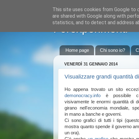
This site uses cookies from Google to de
are shared with Google along with perfo
statistics, and to detect and address a
Forexperimenti
Home page
Chi sono io?
C
VENERDÌ 31 GENNAIO 2014
Visualizzare grandi quantità d
Ho appena trovato un sito eccezi
demonocracy.info
è possibile con
visivamente le enormi quantità di 
girano nell'economia mondiale, sp
in mano a banche e governi.
Ci sono grafici di tutti i tipi (ques
mostra quanto spende il governo am
un ora).