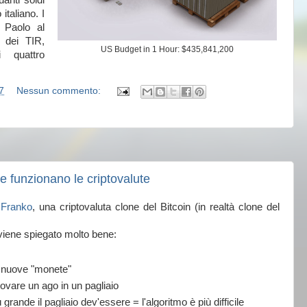
anti soldi
italiano. I
 Paolo al
 dei TIR,
US Budget in 1 Hour: $435,841,200
 quattro
7
Nessun commento:
 funzionano le criptovalute
l
Franko
, una criptovaluta clone del Bitcoin (in realtà clone del
 viene spiegato molto bene:
 nuove "monete"
rovare un ago in un pagliaio
rande il pagliaio dev'essere = l'algoritmo è più difficile