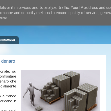
liver its services and to analyze traffic. Your IP address and u
rmance and security metrics to ensure quality of service, gene
buse.
ontattami
i denaro
onale: su
frontare
denaro che
ecialmente
to a fianco
ericano in