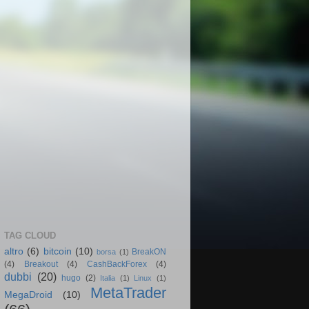
TAG CLOUD
altro
(6)
bitcoin
(10)
BreakON
borsa
(1)
(4)
Breakout
(4)
CashBackForex
(4)
dubbi
(20)
hugo
(2)
Italia
(1)
Linux
(1)
MetaTrader
MegaDroid
(10)