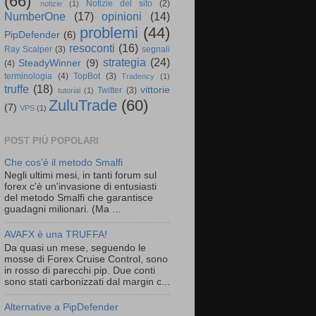
(66)
Notizie del sito
(2)
notizie
(1)
NumberOne
(17)
opinioni
(14)
problemi
(44)
PipDefender
(6)
resoconti
(16)
Ray Scalper
(3)
segnali
strategia
(24)
SteadyWinner
(9)
(4)
terminologia
(4)
TopBot
(3)
Tradency
(1)
truffe
(18)
vittorie
Twitter
(3)
tutorial
(1)
ZuluTrade
(60)
(7)
VPS
(1)
POST PIÙ POPOLARI
Che cos'è il metodo Smalfi
Negli ultimi mesi, in tanti forum sul
forex c'è un'invasione di entusiasti
del metodo Smalfi che garantisce
guadagni milionari. (Ma ...
AVAFX è una TRUFFA!
Da quasi un mese, seguendo le
mosse di Forex Cruise Control, sono
in rosso di parecchi pip. Due conti
sono stati carbonizzati dal margin c...
Alternative a PipDefender