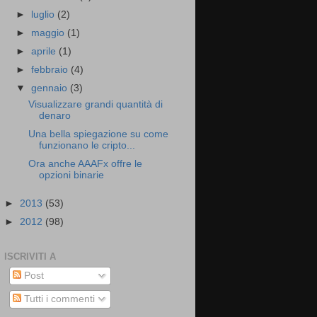
►
luglio
(2)
►
maggio
(1)
►
aprile
(1)
►
febbraio
(4)
▼
gennaio
(3)
Visualizzare grandi quantità di
denaro
Una bella spiegazione su come
funzionano le cripto...
Ora anche AAAFx offre le
opzioni binarie
►
2013
(53)
►
2012
(98)
ISCRIVITI A
Post
Tutti i commenti