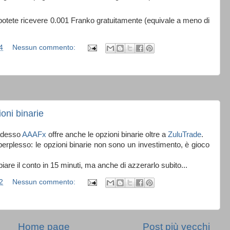
ne potete ricevere 0.001 Franko gratuitamente (equivale a meno di
4
Nessun commento:
oni binarie
 adesso
AAAFx
offre anche le opzioni binarie oltre a
ZuluTrade
.
erplesso: le opzioni binarie non sono un investimento, è gioco
re il conto in 15 minuti, ma anche di azzerarlo subito...
2
Nessun commento:
Home page
Post più vecchi