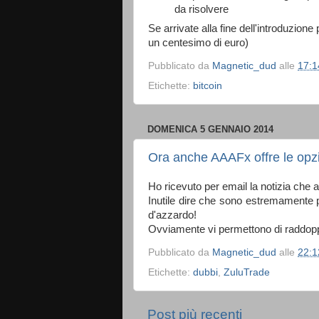
da risolvere
Se arrivate alla fine dell'introduzio
un centesimo di euro)
Pubblicato da
Magnetic_dud
alle
17:1
Etichette:
bitcoin
DOMENICA 5 GENNAIO 2014
Ora anche AAAFx offre le opzi
Ho ricevuto per email la notizia che
Inutile dire che sono estremamente p
d'azzardo!
Ovviamente vi permettono di raddoppia
Pubblicato da
Magnetic_dud
alle
22:1
Etichette:
dubbi
,
ZuluTrade
Post più recenti