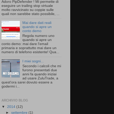
Adoro PipDefender ! Mi permette di
eseguire un trailing stop virtuale
molto ravvicinato su coppie sulle
quali non sarebbe stato possibile, ...
Mai dare dati reali
quando si apre un
conto demo
Regola numero uno
quando si apre un
conto demo: mai dare l'email
primaria e soprattutto mai dare un
numero di telefono esistente! Qua...
I miei sogni...
Secondo i calcoli che mi
furono presentati due
anni fa quando iniziai
ad usare ZuluTrade, a
quest'ora sarei dovuto essere a
godermi i...
ARCHIVIO BLOG
▼
2014
(12)
►
settembre
(1)