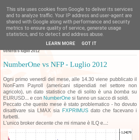
This site uses cookies from Google to deliver its services
Forexperimenti
and to analyze traffic. Your IP address and user-agent are
shared with Google along with performance and security
metrics to ensure quality of service, generate usage
statistics, and to detect and address abuse.
▼
LEARN MORE
GOT IT
venerdì 6 luglio 2012
NumberOne vs NFP - Luglio 2012
Ogni primo venerdì del mese, alle 14.30 viene pubblicato il
NonFarm Payroll (americani stipendiati nel settore non
agricolo), un dato statistico che di solito è una
bomba
su
EURUSD... e con
NumberOne
si fanno un sacco di soldi.
Peccato che questo mese è stato problematico - ho dovuto
disattivare sia LMAX sia
FXPRIMUS
dato che facevano i
furbetti.
L'unico broker decente che mi rimane è ILQ e...: