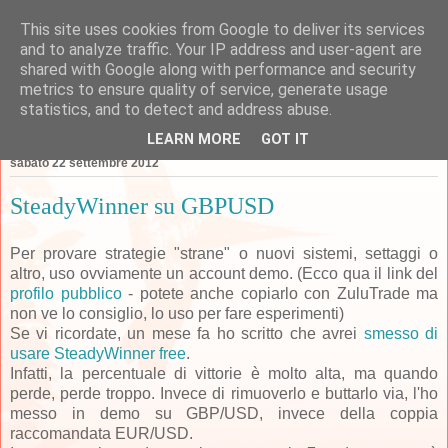
This site uses cookies from Google to deliver its services
Forexperimenti
and to analyze traffic. Your IP address and user-agent are
shared with Google along with performance and security
metrics to ensure quality of service, generate usage
statistics, and to detect and address abuse.
▼
LEARN MORE
GOT IT
sabato 22 settembre 2012
SteadyWinner su GBPUSD
Per provare strategie "strane" o nuovi sistemi, settaggi o
altro, uso ovviamente un account demo. (Ecco qua il link del
profilo pubblico
- potete anche copiarlo con ZuluTrade ma
non ve lo consiglio, lo uso per fare esperimenti)
Se vi ricordate, un mese fa ho scritto che avrei
smesso di
usare SteadyWinner free
.
Infatti, la percentuale di vittorie è molto alta, ma quando
perde, perde troppo. Invece di rimuoverlo e buttarlo via, l'ho
messo in demo su GBP/USD, invece della coppia
raccomandata EUR/USD.