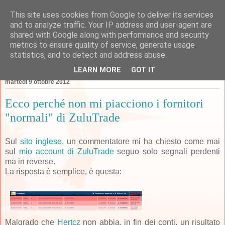
This site uses cookies from Google to deliver its services
Forexperimenti
and to analyze traffic. Your IP address and user-agent are
shared with Google along with performance and security
metrics to ensure quality of service, generate usage
statistics, and to detect and address abuse.
▼
LEARN MORE
GOT IT
martedì 9 ottobre 2012
Ecco perché non mi piacciono i fornitori
"normali" di ZuluTrade
Sul
sito inglese
, un commentatore mi ha chiesto come mai
sul
mio account di ZuluTrade
seguo solo segnali perdenti
ma in reverse.
La risposta è semplice, è questa:
Malgrado che
Hertcz
non abbia, in fin dei conti, un risultato