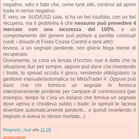
negativo, odio il fatto che, come tanti altri, continui ad aprire
trade in senso negativo.
È vero, se AUD/USD sale, si ha un bel risultato, con un bel
recupero, ma il problema è che
nessuno può prevedere il
mercato con una sicurezza del 100%
, e un
comportamento del genere può portare a perdite colossali
(vedi: i disastri di Forex Cruise Control e tanti altri)
Invece, a un segnale perdente, non gliene frega niente di
recuperare.
Ovviamente, la cosa va tenuta d'occhio: non è detto che la
situazione duri per sempre, oppure può darsi che invertendo
i trade, lo spread uccida il gioco, rendendo obbligatorio la
gestione manuale/automatica su MetaTrader 4. Oppure può
darsi che chi fornisce un segnale lo fornisca
intenzionamente perdente per campare di commissioni (per
esempio, tempo fa c'era un italiano che forniva un segnale
dove apriva e chiudeva subito i trade: lo spread le faceva
diventare automaticamente perdenti... e quindi invertendo il
segnale si aveva lo stesso risultato...)
Magnetic_dud
alle
11:06