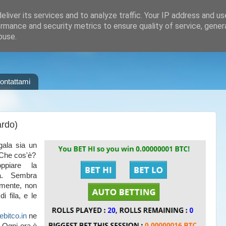
liver its services and to analyze traffic. Your IP address and u
rmance and security metrics to ensure quality of service, gene
buse.
ontattami
ardo)
gala sia un
. Che cos'è?
ppiare la
a. Sembra
camente, non
i fila, e le
ebitco.in
ne