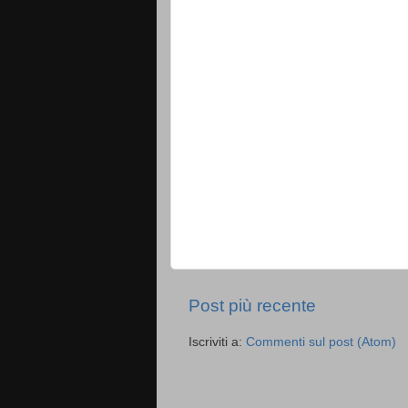
Post più recente
Iscriviti a:
Commenti sul post (Atom)