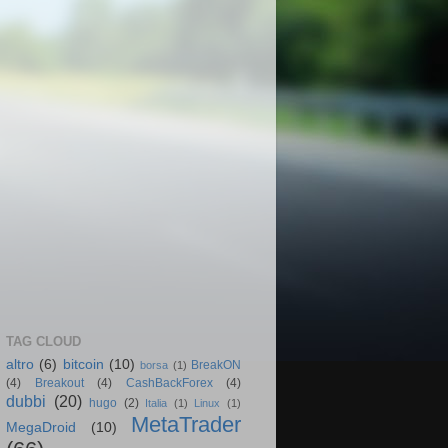
TAG CLOUD
altro
(6)
bitcoin
(10)
BreakON
borsa
(1)
(4)
Breakout
(4)
CashBackForex
(4)
dubbi
(20)
hugo
(2)
Italia
(1)
Linux
(1)
MetaTrader
MegaDroid
(10)