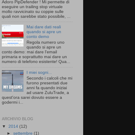
Adoro PipDefender ! Mi permette di
eseguire un trailing stop virtuale
molto ravvicinato su coppie sulle
quali non sarebbe stato possibile, ...
Mai dare dati reali
quando si apre un
conto demo
Regola numero uno
quando si apre un
conto demo: mai dare l'email
primaria e soprattutto mai dare un
numero di telefono esistente! Qua...
I miei sogni...
Secondo i calcoli che mi
furono presentati due
anni fa quando iniziai
ad usare ZuluTrade, a
quest'ora sarei dovuto essere a
godermi i...
ARCHIVIO BLOG
▼
2014
(12)
►
settembre
(1)