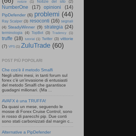
(66)
Notizie del sito
(2)
notizie
(1)
NumberOne
(17)
opinioni
(14)
problemi
(44)
PipDefender
(6)
resoconti
(16)
Ray Scalper
(3)
segnali
strategia
(24)
SteadyWinner
(9)
(4)
terminologia
(4)
TopBot
(3)
Tradency
(1)
truffe
(18)
vittorie
Twitter
(3)
tutorial
(1)
ZuluTrade
(60)
(7)
VPS
(1)
POST PIÙ POPOLARI
Che cos'è il metodo Smalfi
Negli ultimi mesi, in tanti forum sul
forex c'è un'invasione di entusiasti
del metodo Smalfi che garantisce
guadagni milionari. (Ma ...
AVAFX è una TRUFFA!
Da quasi un mese, seguendo le
mosse di Forex Cruise Control, sono
in rosso di parecchi pip. Due conti
sono stati carbonizzati dal margin c...
Alternative a PipDefender