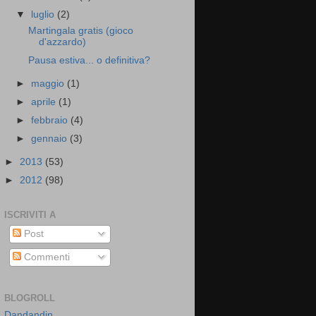
▼
luglio
(2)
Martingala gratis (gioco
d'azzardo)
Pausa estiva... o definitiva?
►
maggio
(1)
►
aprile
(1)
►
febbraio
(4)
►
gennaio
(3)
►
2013
(53)
►
2012
(98)
ISCRIVITI A
Post
Commenti
BLOGROLL
Dandandin