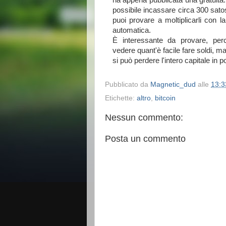
ha appena pubblicata una gratuita
possibile incassare circa 300 satos
puoi provare a moltiplicarli con l
automatica.
È interessante da provare, per
vedere quant'è facile fare soldi, 
si può perdere l'intero capitale in
Pubblicato da
Magnetic_dud
alle
13:3
Etichette:
altro
,
bitcoin
Nessun commento:
Posta un commento