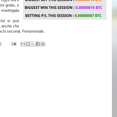
. Ogni ora è
hi gratis, e
a martingala
ché si può
ma anche che
 pochi secondi. Fenomenale.
3