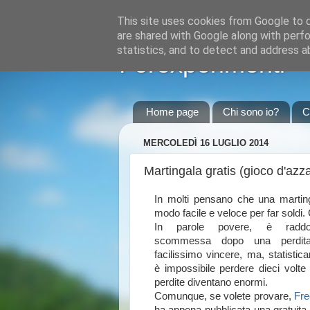
This site uses cookies from Google to de
are shared with Google along with perfo
statistics, and to detect and address a
Forexperimenti
Home page
Chi sono io?
C
MERCOLEDÌ 16 LUGLIO 2014
Martingala gratis (gioco d'azz
In molti pensano che una martin
modo facile e veloce per far soldi
In parole povere, è raddo
scommessa dopo una perdit
facilissimo vincere, ma, statisti
è impossibile perdere dieci volte d
perdite diventano enormi.
Comunque, se volete provare,
Fre