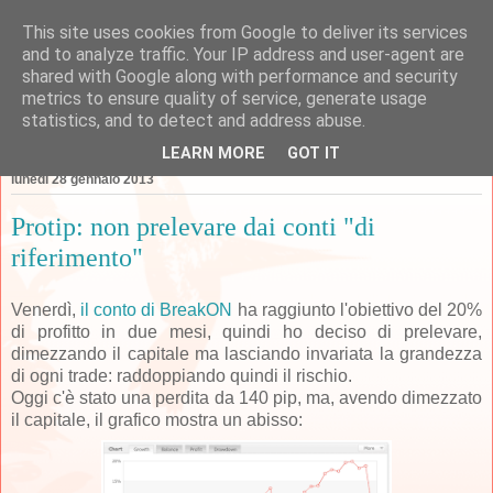
This site uses cookies from Google to deliver its services
Forexperimenti
and to analyze traffic. Your IP address and user-agent are
shared with Google along with performance and security
metrics to ensure quality of service, generate usage
statistics, and to detect and address abuse.
▼
LEARN MORE
GOT IT
lunedì 28 gennaio 2013
Protip: non prelevare dai conti "di
riferimento"
Venerdì,
il conto di BreakON
ha raggiunto l'obiettivo del 20%
di profitto in due mesi, quindi ho deciso di prelevare,
dimezzando il capitale ma lasciando invariata la grandezza
di ogni trade: raddoppiando quindi il rischio.
Oggi c'è stato una perdita da 140 pip, ma, avendo dimezzato
il capitale, il grafico mostra un abisso: