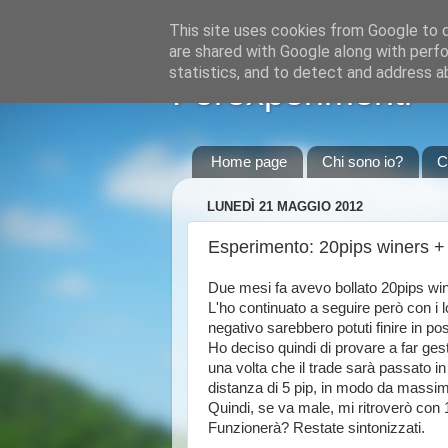
This site uses cookies from Google to de
are shared with Google along with perfo
statistics, and to detect and address a
Forexperimenti
Home page
Chi sono io?
C
LUNEDÌ 21 MAGGIO 2012
Esperimento: 20pips winers +
Due mesi fa avevo bollato 20pips w
L'ho continuato a seguire però con i lo
negativo sarebbero potuti finire in pos
Ho deciso quindi di provare a far gest
una volta che il trade sarà passato in 
distanza di 5 pip, in modo da massimiz
Quindi, se va male, mi ritroverò con 
Funzionerà? Restate sintonizzati.