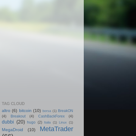
TAG CLOUD
altro
(6)
bitcoin
(10)
BreakON
borsa
(1)
(4)
Breakout
(4)
CashBackForex
(4)
dubbi
(20)
hugo
(2)
Italia
(1)
Linux
(1)
MetaTrader
MegaDroid
(10)