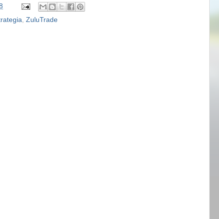
8
trategia
,
ZuluTrade