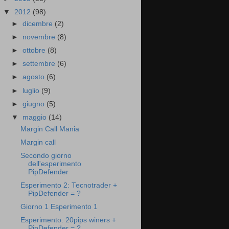
▼
2012
(98)
►
dicembre
(2)
►
novembre
(8)
►
ottobre
(8)
►
settembre
(6)
►
agosto
(6)
►
luglio
(9)
►
giugno
(5)
▼
maggio
(14)
Margin Call Mania
Margin call
Secondo giorno
dell'esperimento
PipDefender
Esperimento 2: Tecnotrader +
PipDefender = ?
Giorno 1 Esperimento 1
Esperimento: 20pips winers +
PipDefender = ?