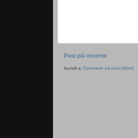
Post più recente
Iscriviti a:
Commenti sul post (Atom)