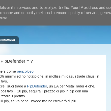
liver its services and to analyze traffic. Your IP address and u
rmance and security metrics to ensure quality of service, gene
buse.
ontattami
 PipDefender = ?
iners come
pericoloso
.
tti minimi ed ho notato che, in moltissimi casi, i trade chiusi in
itivo.
ire i suoi trade a
PipDefender
, un EA per MetaTrader 4 che,
positivo + 10 pip, seguirà il prezzo di pip in pip con una
zare il profitto.
10 pip, se va bene, invece me ne ritroverò di più.