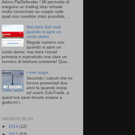
Adoro PipDefender ! Mi permette di
eseguire un trailing stop virtuale
molto ravvicinato su coppie sulle
quali non sarebbe stato possibile, ...
Mai dare dati reali
quando si apre un
conto demo
Regola numero uno
quando si apre un
conto demo: mai dare l'email
primaria e soprattutto mai dare un
numero di telefono esistente! Qua...
I miei sogni...
Secondo i calcoli che mi
furono presentati due
anni fa quando iniziai
ad usare ZuluTrade, a
quest'ora sarei dovuto essere a
godermi i...
ARCHIVIO BLOG
►
2014
(12)
►
2013
(53)