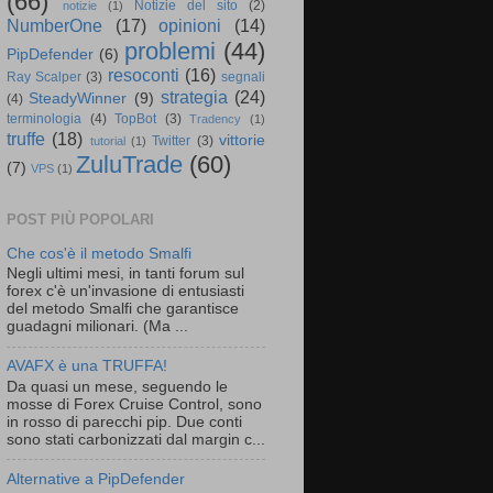
(66)
Notizie del sito
(2)
notizie
(1)
NumberOne
(17)
opinioni
(14)
problemi
(44)
PipDefender
(6)
resoconti
(16)
Ray Scalper
(3)
segnali
strategia
(24)
SteadyWinner
(9)
(4)
terminologia
(4)
TopBot
(3)
Tradency
(1)
truffe
(18)
vittorie
Twitter
(3)
tutorial
(1)
ZuluTrade
(60)
(7)
VPS
(1)
POST PIÙ POPOLARI
Che cos'è il metodo Smalfi
Negli ultimi mesi, in tanti forum sul
forex c'è un'invasione di entusiasti
del metodo Smalfi che garantisce
guadagni milionari. (Ma ...
AVAFX è una TRUFFA!
Da quasi un mese, seguendo le
mosse di Forex Cruise Control, sono
in rosso di parecchi pip. Due conti
sono stati carbonizzati dal margin c...
Alternative a PipDefender