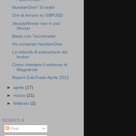
NumberOne? Si vede!
Ore di terrore su GBPUSD
SteadyWinner non è così
Winner
Basta con Tecnotrader
Ho comprato NumberOne
La velocità di esecuzione del
broker
Come chiedere il rimborso di
Megadroid
Report ZuluTrade Aprile 2012
►
aprile
(17)
►
marzo
(21)
►
febbraio
(2)
ISCRIVITI A
Post