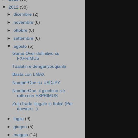
▼
2012
(98)
►
dicembre
(2)
►
novembre
(8)
►
ottobre
(8)
►
settembre
(6)
▼
agosto
(6)
Game Over definitivo su
FXPRIMUS
Tualatin e denganyouqianle
Basta con LMAX
NumberOne su USDJPY
NumberOne: il giochino s'è
rotto con FXPRIMUS
ZuluTrade illegale in Italia! (Per
davvero...)
►
luglio
(9)
►
giugno
(5)
►
maggio
(14)