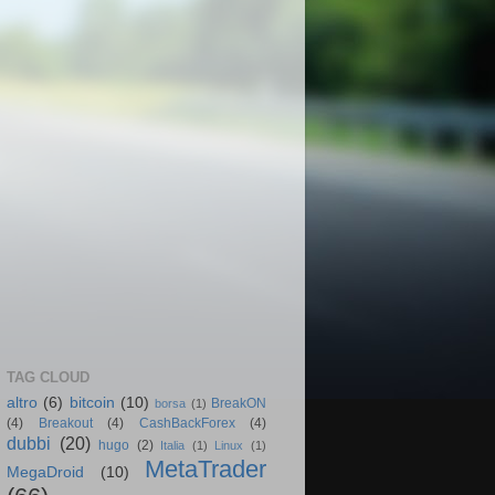
TAG CLOUD
altro
(6)
bitcoin
(10)
BreakON
borsa
(1)
(4)
Breakout
(4)
CashBackForex
(4)
dubbi
(20)
hugo
(2)
Italia
(1)
Linux
(1)
MetaTrader
MegaDroid
(10)