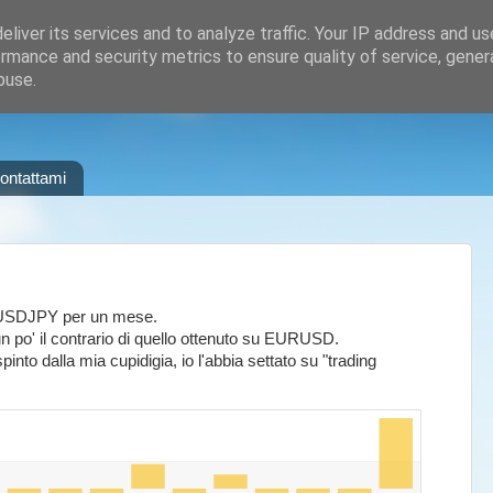
liver its services and to analyze traffic. Your IP address and u
rmance and security metrics to ensure quality of service, gene
buse.
ontattami
USDJPY per un mese.
o un po' il contrario di quello ottenuto su EURUSD.
spinto dalla mia cupidigia, io l'abbia settato su "trading