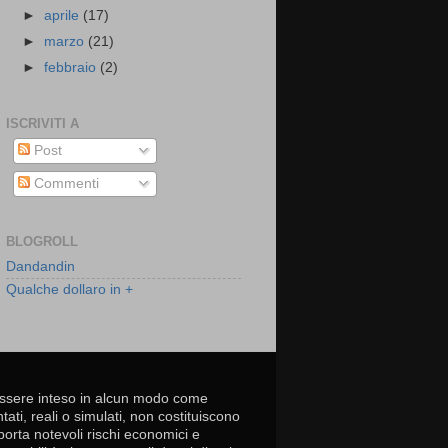
►
aprile
(17)
►
marzo
(21)
►
febbraio
(2)
ISCRIVITI A
Post
Commenti
BLOGROLL
Dandandin
Qualche dollaro in +
essere inteso in alcun modo come
tati, reali o simulati, non costituiscono
porta notevoli rischi economici e