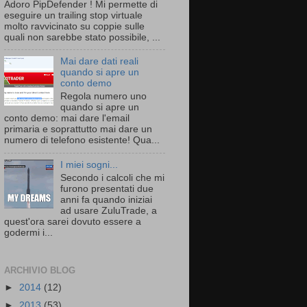
Adoro PipDefender ! Mi permette di
eseguire un trailing stop virtuale
molto ravvicinato su coppie sulle
quali non sarebbe stato possibile, ...
Mai dare dati reali
quando si apre un
conto demo
Regola numero uno
quando si apre un
conto demo: mai dare l'email
primaria e soprattutto mai dare un
numero di telefono esistente! Qua...
I miei sogni...
Secondo i calcoli che mi
furono presentati due
anni fa quando iniziai
ad usare ZuluTrade, a
quest'ora sarei dovuto essere a
godermi i...
ARCHIVIO BLOG
►
2014
(12)
►
2013
(53)