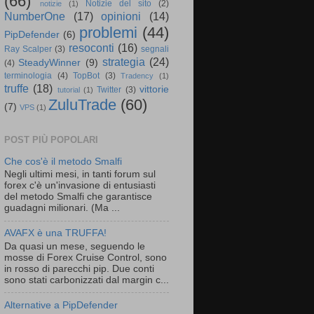
(66)
Notizie del sito
(2)
notizie
(1)
NumberOne
(17)
opinioni
(14)
problemi
(44)
PipDefender
(6)
resoconti
(16)
Ray Scalper
(3)
segnali
strategia
(24)
SteadyWinner
(9)
(4)
terminologia
(4)
TopBot
(3)
Tradency
(1)
truffe
(18)
vittorie
Twitter
(3)
tutorial
(1)
ZuluTrade
(60)
(7)
VPS
(1)
POST PIÙ POPOLARI
Che cos'è il metodo Smalfi
Negli ultimi mesi, in tanti forum sul
forex c'è un'invasione di entusiasti
del metodo Smalfi che garantisce
guadagni milionari. (Ma ...
AVAFX è una TRUFFA!
Da quasi un mese, seguendo le
mosse di Forex Cruise Control, sono
in rosso di parecchi pip. Due conti
sono stati carbonizzati dal margin c...
Alternative a PipDefender