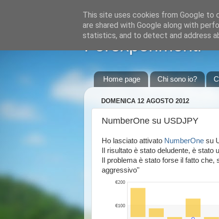
This site uses cookies from Google to de
are shared with Google along with perfo
statistics, and to detect and address a
Forexperimenti
Home page
Chi sono io?
C
DOMENICA 12 AGOSTO 2012
NumberOne su USDJPY
Ho lasciato attivato
NumberOne
su 
Il risultato è stato deludente, è stat
Il problema è stato forse il fatto che, 
aggressivo"