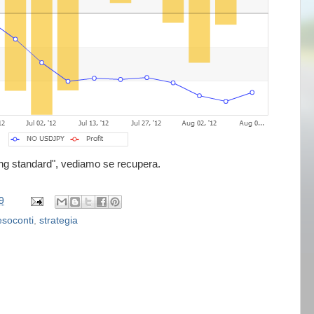
ng standard", vediamo se recupera.
9
esoconti
,
strategia