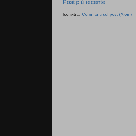
Post più recente
Iscriviti a:
Commenti sul post (Atom)