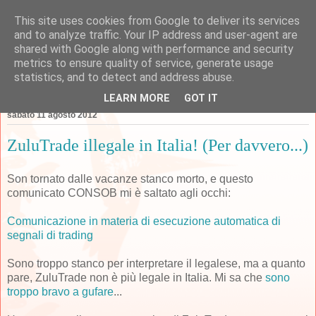
This site uses cookies from Google to deliver its services
Forexperimenti
and to analyze traffic. Your IP address and user-agent are
shared with Google along with performance and security
metrics to ensure quality of service, generate usage
statistics, and to detect and address abuse.
▼
LEARN MORE
GOT IT
sabato 11 agosto 2012
ZuluTrade illegale in Italia! (Per davvero...)
Son tornato dalle vacanze stanco morto, e questo
comunicato CONSOB mi è saltato agli occhi:
Comunicazione in materia di esecuzione automatica di
segnali di trading
Sono troppo stanco per interpretare il legalese, ma a quanto
pare, ZuluTrade non è più legale in Italia. Mi sa che
sono
troppo bravo a gufare
...