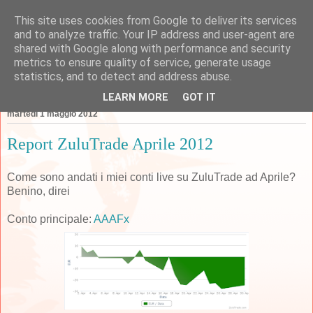
This site uses cookies from Google to deliver its services
Forexperimenti
and to analyze traffic. Your IP address and user-agent are
shared with Google along with performance and security
metrics to ensure quality of service, generate usage
statistics, and to detect and address abuse.
▼
LEARN MORE
GOT IT
martedì 1 maggio 2012
Report ZuluTrade Aprile 2012
Come sono andati i miei conti live su ZuluTrade ad Aprile?
Benino, direi
Conto principale:
AAAFx